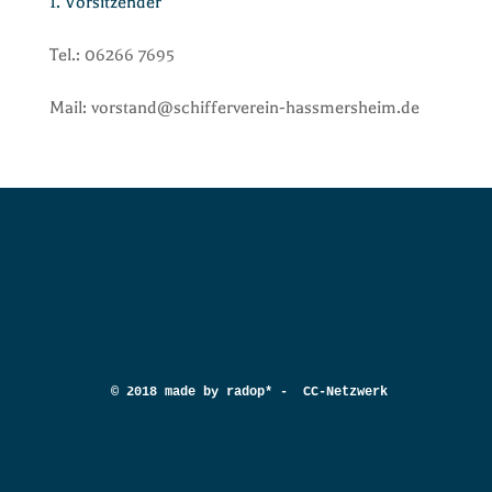
1. Vorsitzender
Tel.: 06266 7695
Mail: vorstand@schifferverein-hassmersheim.de
© 2018 made by radop* -  CC-Netzwerk e.V.